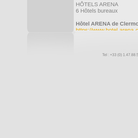
HÔTELS ARENA
6 Hôtels bureaux
Hôtel ARENA de Clermo
https://www.hotel-arena-
Hôtel ARENA de Saint-
https://www.hotel-arena-
Hôtel ARENA de Pau
Tel : +33 (0) 1.47.8
https://www.hotel-arena
Hôtel ARENA de Montpe
https://www.hotel-arena-
Hôtel ARENA de Borde
https://www.hotel-arena
Hôtel ARENA de Saint-
https://www.hotel-arena-
Pour toute information :
HÔTELS ARENA
28 Avenue Aubière,
63800 Cournon d'Auver